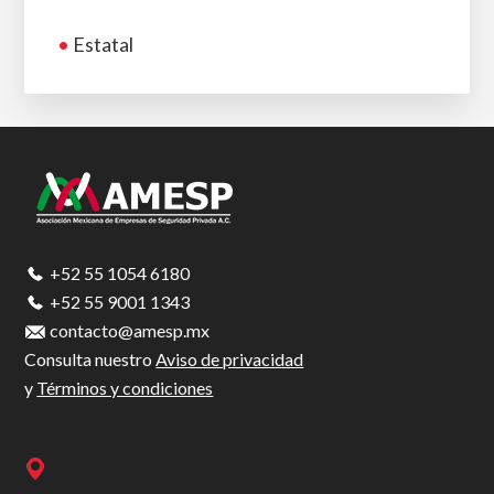
•
Estatal
Footer
+52 55 1054 6180
+52 55 9001 1343
contacto@amesp.mx
Consulta nuestro
Aviso de privacidad
y
Términos y condiciones