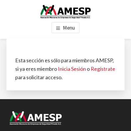
Saltar
Saltar
al
al
AMESP
contenido
pie
Asociación Mexicana de Empresas de Seguridad Privada, A.C.
Menu
principal
de
página
Esta sección es sólo para miembros AMESP,
si ya eres miembro
Inicia Sesión
o
Regístrate
para solicitar acceso.
Footer