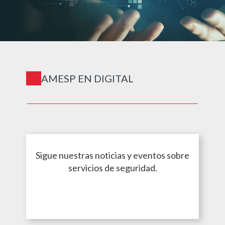
CERTIFICACIONES
Nos capacitamos y
compartimos nuestro
conocimiento con la comunidad
constantemente a través de la
RED CONOCER y la STPS. Más
detalles
AMESP EN DIGITAL