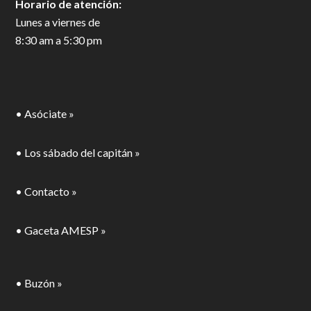
Petén 410, Vértiz Narvarte,
Benito Juárez, 03600,
Ciudad de México, México.
Horario de atención:
Lunes a viernes de
8:30 am a 5:30 pm
• Asóciate »
• Los sábado del capitán »