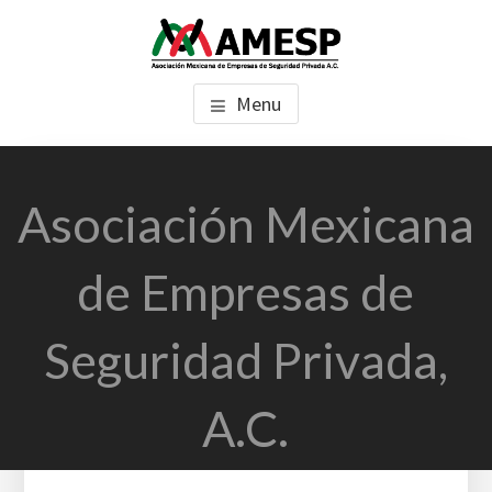
Saltar
Saltar
al
al
AMESP
contenido
pie
Asociación Mexicana de Empresas de Seguridad Privada, A.C.
Menu
principal
de
página
Asociación Mexicana
de Empresas de
Seguridad Privada,
A.C.