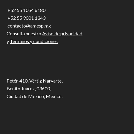
Footer
+52 55 1054 6180
+52 55 9001 1343
contacto@amesp.mx
Consulta nuestro
Aviso de privacidad
y
Términos y condiciones