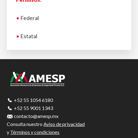
•
Federal
•
Estatal
Footer
+52 55 1054 6180
+52 55 9001 1343
contacto@amesp.mx
Consulta nuestro
Aviso de privacidad
y
Términos y condiciones