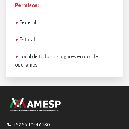
Permisos:
•
Federal
•
Estatal
•
Local de todos los lugares en donde
operamos
Footer
+52 55 1054 6180