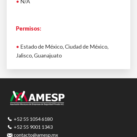
•
N/A
Permisos:
•
Estado de México, Ciudad de México,
Jalisco, Guanajuato
Footer
+52 55 1054 6180
+52 55 9001 1343
contacto@amesp.mx