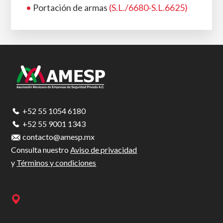
•
Portación de armas
(S.L./6680-S.L.6625)
Footer
+52 55 1054 6180
+52 55 9001 1343
contacto@amesp.mx
Consulta nuestro
Aviso de privacidad
y
Términos y condiciones