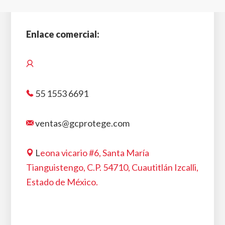
Enlace comercial:
55 1553 6691
ventas@gcprotege.com
L
eona vicario #6, Santa María
Tianguistengo, C.P. 54710, Cuautitlán Izcalli,
Estado de México.