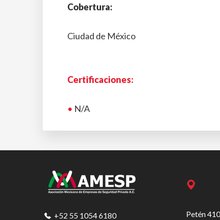
Cobertura:
Ciudad de México
Certificaciones:
•
N/A
Footer
Petén 410
+52 55 1054 6180