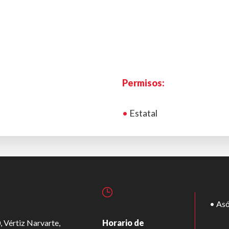
Permisos:
•
Estatal
• Asó
, Vértiz Narvarte,
Horario de