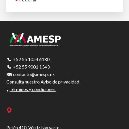
Footer
+52 55 1054 6180
+52 55 9001 1343
contacto@amesp.mx
Consulta nuestro
Aviso de privacidad
y
Términos y condiciones
Petén 410, Vértiz Narvarte,