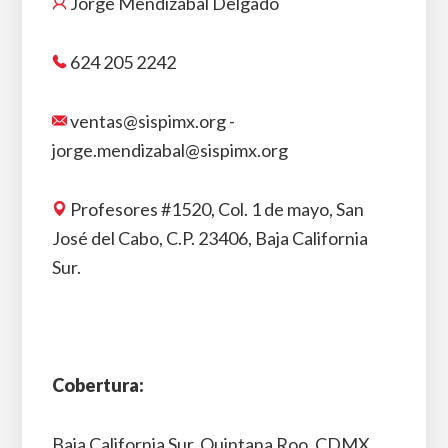
Jorge Mendizábal Delgado
624 205 2242
ventas@sispimx.org -
jorge.mendizabal@sispimx.org
Profesores #1520, Col. 1 de mayo, San
José del Cabo, C.P. 23406, Baja California
Sur.
Cobertura:
Baja California Sur, Quintana Roo, CDMX,