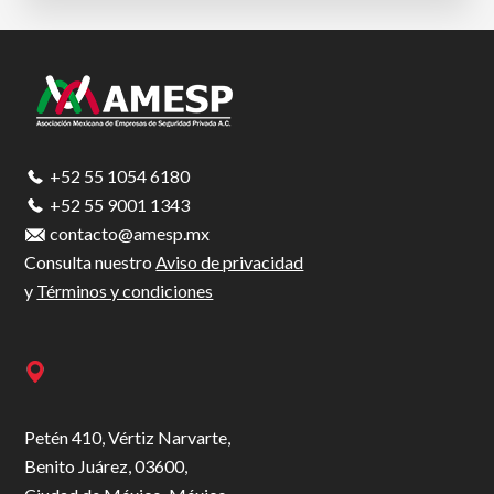
Footer
+52 55 1054 6180
+52 55 9001 1343
contacto@amesp.mx
Consulta nuestro
Aviso de privacidad
y
Términos y condiciones
Petén 410, Vértiz Narvarte,
Benito Juárez, 03600,