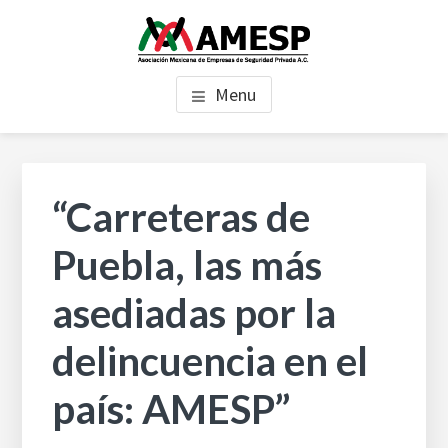
Saltar
Saltar
Saltar
al
a
al
AMESP
contenido
la
pie
Asociación Mexicana de Empresas de Seguridad Privada, A.C.
Menu
principal
barra
de
lateral
página
principal
Barra
lateral
“Carreteras de
principal
Puebla, las más
asediadas por la
delincuencia en el
país: AMESP”