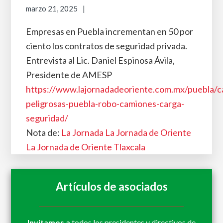
marzo 21, 2025
Empresas en Puebla incrementan en 50 por
ciento los contratos de seguridad privada.
Entrevista al Lic. Daniel Espinosa Ávila,
Presidente de AMESP
https://www.lajornadadeoriente.com.mx/puebla/c
peligrosas-puebla-robo-camiones-carga-
seguridad/
Nota de:
La Jornada
La Jornada de Oriente
La Jornada de Oriente Tlaxcala
Artículos de asociados
Invitamos a
todos los presidentes y directivos de