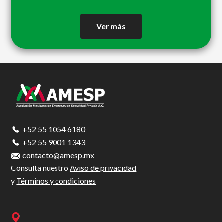
Ver más
Footer
+52 55 1054 6180
+52 55 9001 1343
contacto@amesp.mx
Consulta nuestro
Aviso de privacidad
y
Términos y condiciones