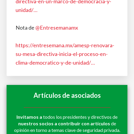
directiva-en-un-marco-de-democracia-y-
unidad/
…
Nota de
@Entresemanamx
https://
entresemana.mx/amesp-renovara
-
su-mesa-directiva-inicia-el-proceso-en-
clima-democratico-y-de-unidad/
…
Artículos de asociados
Invitamos a
todos los presidentes y directivos de
nuestros socios a contribuir con artículos
de
opinión en torno a temas clave de seguridad privada.