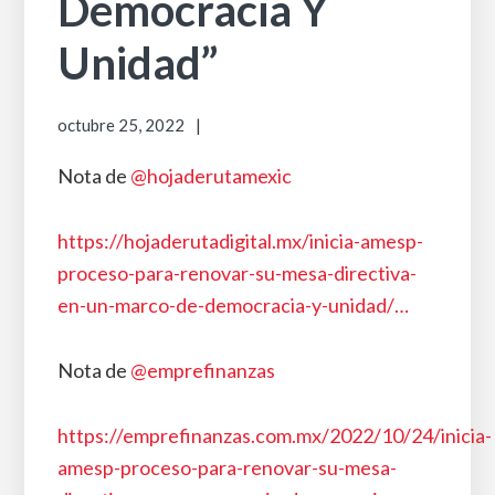
Democracia Y
Unidad”
octubre 25, 2022
Nota de
@hojaderutamexic
https://
hojaderutadigital.mx/inicia-amesp-
p
roceso-para-renovar-su-mesa-directiva-
en-un-marco-de-democracia-y-unidad/
…
Nota de
@emprefinanzas
https://
emprefinanzas.com.mx/2022/10/24/ini
cia-
amesp-proceso-para-renovar-su-mesa-