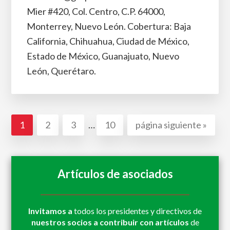
Mier #420, Col. Centro, C.P. 64000,
Monterrey, Nuevo León. Cobertura: Baja
California, Chihuahua, Ciudad de México,
Estado de México, Guanajuato, Nuevo
León, Querétaro.
Páginas
Ir
Ir
Ir
Ir
Ir
1
2
3
…
10
página siguiente »
intermedias
a
a
a
a
a
omitidas
la
la
la
la
la
página
página
página
página
Artículos de asociados
Invitamos a
todos los presidentes y directivos de
nuestros socios a contribuir con artículos
de