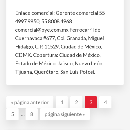
Enlace comercial: Gerente comercial 55
4997 9850, 55 8008 4968
comercial@pye.com.mx Ferrocarril de
Cuernavaca #677, Col. Granada, Miguel
Hidalgo, C.P. 11529, Ciudad de México,
CDMX. Cobertura: Ciudad de México,
Estado de México, Jalisco, Nuevo León,
Tijuana, Querétaro, San Luis Potosí.
Ir
Ir
Ir
Ir
Ir
«
página anterior
1
2
3
4
a
a
a
a
a
Páginas
Ir
Ir
Ir
5
…
8
página siguiente »
la
la
la
la
la
intermedias
a
a
a
página
página
página
página
omitidas