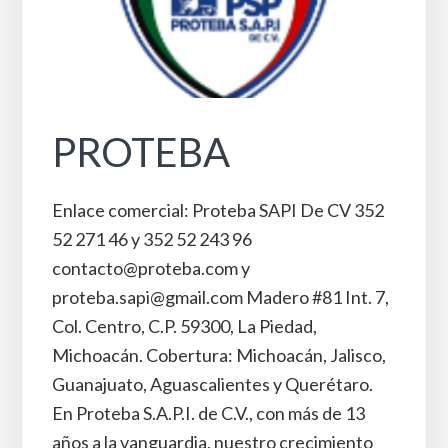
PROTEBA
Enlace comercial: Proteba SAPI De CV 352
52 271 46 y 352 52 243 96
contacto@proteba.com y
proteba.sapi@gmail.com Madero #81 Int. 7,
Col. Centro, C.P. 59300, La Piedad,
Michoacán. Cobertura: Michoacán, Jalisco,
Guanajuato, Aguascalientes y Querétaro.
En Proteba S.A.P.I. de C.V., con más de 13
años a la vanguardia, nuestro crecimiento