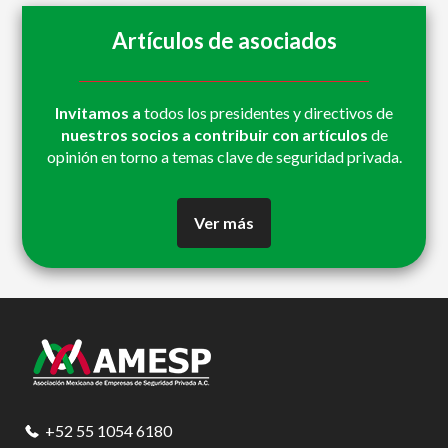
la
la
la
página
página
Artículos de asociados
Invitamos a
todos los presidentes y directivos de
nuestros socios a contribuir con artículos
de
opinión en torno a temas clave de seguridad privada.
Ver más
Footer
+52 55 1054 6180