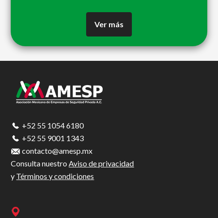
Ver más
Footer
+52 55 1054 6180
+52 55 9001 1343
contacto@amesp.mx
Consulta nuestro
Aviso de privacidad
y
Términos y condiciones