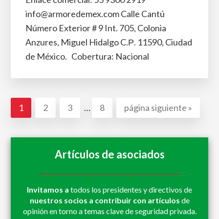
info@armoredemex.com Calle Cantú
Número Exterior # 9 Int. 705, Colonia
Anzures, Miguel Hidalgo C.Р. 11590, Ciudad
de México. Cobertura: Nacional
Páginas
Ir
Ir
Ir
Ir
Ir
1
2
3
…
8
página siguiente »
intermedias
a
a
a
a
a
omitidas
la
la
la
la
la
página
página
página
página
Artículos de asociados
Invitamos a
todos los presidentes y directivos de
nuestros socios a contribuir con artículos
de
opinión en torno a temas clave de seguridad privada.