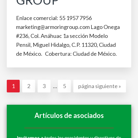
GROUP
Enlace comercial: 55 1957 7956
marketing@armoringroup.com Lago Onega
#236, Col. Anáhuac 1a sección Modelo
Pensil, Miguel Hidalgo, C.P. 11320, Ciudad
de México. Cobertura: Ciudad de México.
Páginas
Ir
Ir
Ir
Ir
Ir
1
2
3
…
5
página siguiente »
intermedias
a
a
a
a
a
omitidas
la
la
la
la
la
página
página
página
página
Artículos de asociados
Invitamos a
todos los presidentes y directivos de